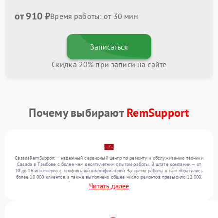
от 910 ₽
Время работы: от 30 мин
Записаться
Скидка 20% при записи на сайте
Почему выбирают
RemSupport
CasadaRemSupport — надежный сервисный центр по ремонту и обслуживанию техники
Casada в Тамбове с более чем десятилетним опытом работы. В штате компании — от
10 до 16 инженеров с профильной квалификацией. За время работы к нам обратились
более 10 000 клиентов, а также выполнено общее число ремонтов превысило 12 000.
Ежемесячно в сервисный центр поступает свыше 300 единиц техники, включая , , . Мы
Читать далее
работаем с широким спектром неисправностей и гарантируем высокое качество
обслуживания благодаря использованию современного оборудования.