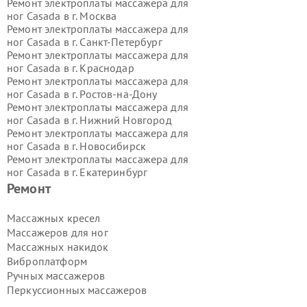
Ремонт электроплаты массажера для
ног Casada в г.
Москва
Ремонт электроплаты массажера для
ног Casada в г.
Санкт-Петербург
Ремонт электроплаты массажера для
ног Casada в г.
Краснодар
Ремонт электроплаты массажера для
ног Casada в г.
Ростов-на-Дону
Ремонт электроплаты массажера для
ног Casada в г.
Нижний Новгород
Ремонт электроплаты массажера для
ног Casada в г.
Новосибирск
Ремонт электроплаты массажера для
ног Casada в г.
Екатеринбург
Ремонт электроплаты массажера для
Ремонт
ног Casada в г.
Казань
Ремонт электроплаты массажера для
Массажных кресел
ног Casada в г.
Воронеж
Массажеров для ног
Ремонт электроплаты массажера для
Массажных накидок
ног Casada в г.
Волгоград
Виброплатформ
Ремонт электроплаты массажера для
Ручных массажеров
ног Casada в г.
Самара
Ремонт электроплаты массажера для
Перкуссионных массажеров
ног Casada в г.
Пермь