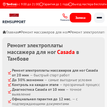
жедневно с 9:00 до 21:00
Тамбов
Гарантия до 1 года
Выезд мастера бесплатно
Заявка
Позвонить
REMSUPPORT
Главная
Ремонт массажеров для ног
Ремонт электроплаты
Ремонт электроплаты
массажера для ног
Casada
в
Тамбове
Ремонт электроплаты массажеров для ног Casada
от 20 мин
— быстрый старт работ
До 30% экономии
— самые выгодные условия
Контроль на каждом этапе
— прозрачный процесс
Диагностика Casada от 10 мин
— точное
выявление
Официальная гарантия до 12 мес.
— с
подтверждающими документами