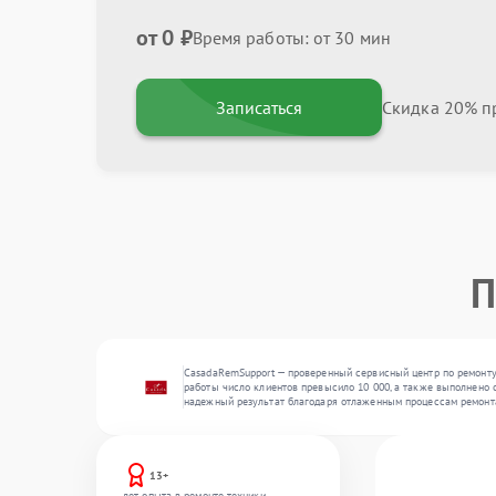
от 0 ₽
Время работы: от 30 мин
Записаться
Скидка 20% пр
П
CasadaRemSupport — проверенный сервисный центр по ремонту
работы число клиентов превысило 10 000, а также выполнено с
надежный результат благодаря отлаженным процессам ремонт
13+
лет опыта в ремонте техники