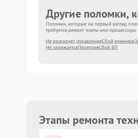
Другие поломки, 
Поломки, которые на первый взгляд похо
требуется ремонт платы или процессора.
Не реагирует управление
Сбой режимов
З
Не заряжается
Перегрев
Сбой БП
Этапы ремонта тех