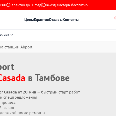
1:00
Гарантия до 1 года
Выезд мастера бесплатно
Цены
Гарантия
Отзывы
Контакты
ехника
а станции Airport
port
Casada
в Тамбове
ог Casada от 20 мин
— быстрый старт работ
 и спецпредложения
 процесс
й вывод
держкой после ремонта