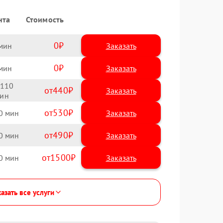
нта
Стоимость
0
Заказать
0
Заказать
110
440
530
0
490
0
1500
0
азать все услуги