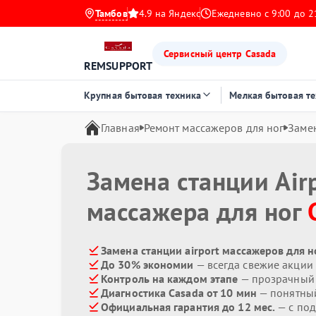
Тамбов
4.9 на Яндекс
Ежедневно с 9:00 до 2
Сервисный центр Casada
REMSUPPORT
Крупная бытовая техника
Мелкая бытовая т
Главная
Ремонт массажеров для ног
Замен
Замена станции Air
массажера для ног
Замена станции airport массажеров для н
До 30% экономии
— всегда свежие акции
Контроль на каждом этапе
— прозрачный
Диагностика Casada от 10 мин
— понятны
Официальная гарантия до 12 мес.
— с под