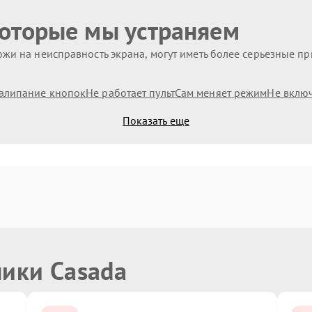
которые мы устраняем
жи на неисправность экрана, могут иметь более серьезные п
алипание кнопок
Не работает пульт
Сам меняет режим
Не вклю
Показать еще
ники Casada