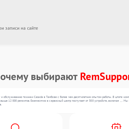
и записи на сайте
очему выбирают
RemSuppo
 и обслуживанию техники Casada в Тамбове с более чем десятилетним опытом работы. В штате ком
выше 12 000 ремонтов. Ежемесячно в сервисный центр поступает от 300 устройств, включая , , . 
а.