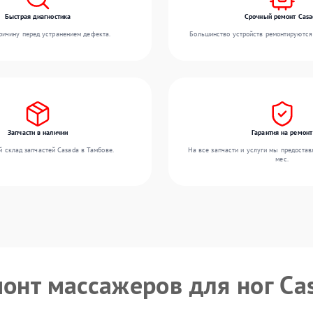
Быстрая диагностика
Срочный ремонт Casa
ичину перед устранением дефекта.
Большинство устройств ремонтируются 
Запчасти в наличии
Гарантия на ремонт
 склад запчастей Casada в Тамбове.
На все запчасти и услуги мы предостав
мес.
монт массажеров для ног Ca