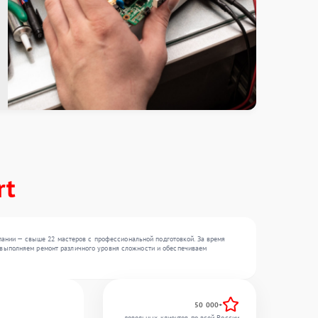
rt
пании — свыше 22 мастеров с профессиональной подготовкой. За время
Мы выполняем ремонт различного уровня сложности и обеспечиваем
50 000+
довольных клиентов по всей России