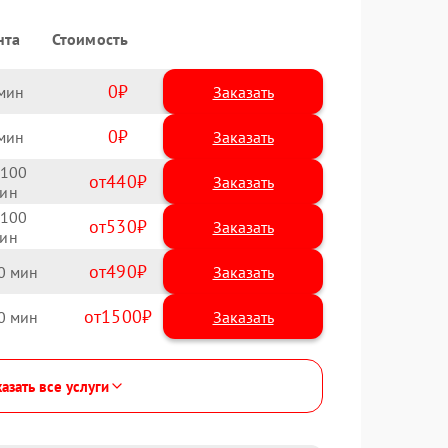
нта
Стоимость
0
Заказать
0
Заказать
100
440
100
530
490
0
1500
0
азать все услуги