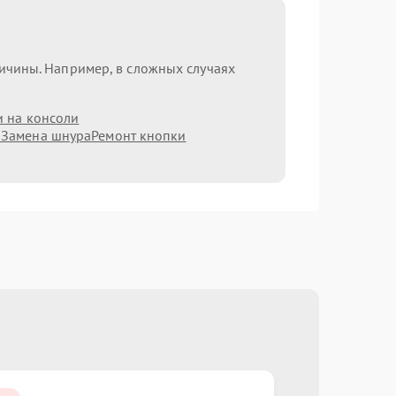
ричины. Например, в сложных случаях
и на консоли
а
Замена шнура
Ремонт кнопки