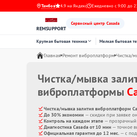
Тамбов
4.9 на Яндекс
Ежедневно с 9:00 до 2
Сервисный центр Casada
REMSUPPORT
Крупная бытовая техника
Мелкая бытовая т
Главная
Ремонт виброплатформ
Чистка/м
Чистка/мывка зали
виброплатформы
C
Чистка/мывка залития виброплатформ Ca
До 30% экономии
— скидки при заявке о
Контроль на каждом этапе
— прозрачный
Диагностика Casada от 10 мин
— точное в
Официальная гарантия до 12 мес.
— с под