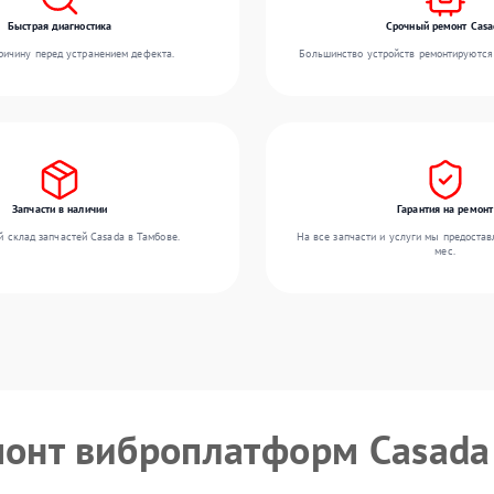
Быстрая диагностика
Срочный ремонт Casa
ичину перед устранением дефекта.
Большинство устройств ремонтируются 
Запчасти в наличии
Гарантия на ремонт
 склад запчастей Casada в Тамбове.
На все запчасти и услуги мы предостав
мес.
монт виброплатформ Casada