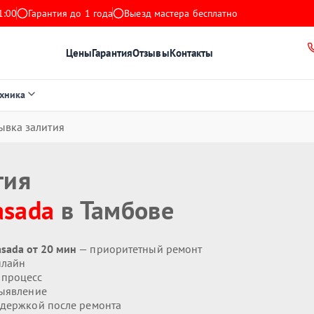
1:00
Гарантия до 1 года
Выезд мастера бесплатно
Цены
Гарантия
Отзывы
Контакты
ехника
ывка залития
тия
asada
в Тамбове
sada от 20 мин
— приоритетный ремонт
нлайн
 процесс
ыявление
держкой после ремонта