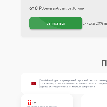
от 0 ₽
Время работы: от 30 мин
Записаться
Скидка 20% пр
П
CasadaRemSupport — проверенный сервисный центр по ремонту
000 клиентов, а также выполнено выполнено более 12 000 рем
сервиса благодаря отлаженным процессам ремонта.
13+
лет опыта в ремонте техники