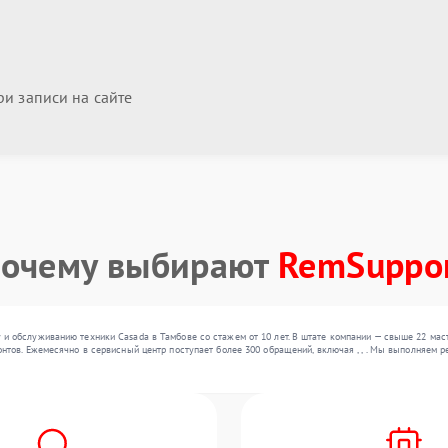
и записи на сайте
очему выбирают
RemSuppo
 и обслуживанию техники Casada в Тамбове со стажем от 10 лет. В штате компании — свыше 22 ма
онтов. Ежемесячно в сервисный центр поступает более 300 обращений, включая , , . Мы выполняем 