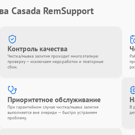
ва Casada RemSupport
Контроль качества
Ч
Чистка/мывка залития проходит многоэтапную
Ра
проверку — исключаем недоработки и повторные
пр
сбои.
ра
Приоритетное обслуживание
Н
При гарантийном случае чистка/мывка залития
В 
выполняется вне очереди — быстро устраняем
де
проблему.