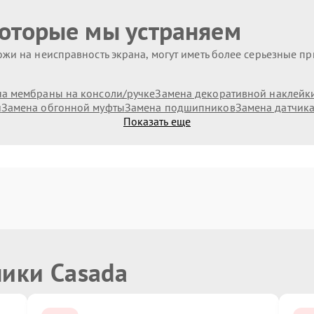
которые мы устраняем
жи на неисправность экрана, могут иметь более серьезные п
а мембраны на консоли/ручке
Замена декоративной наклейк
и
Замена обгонной муфты
Замена подшипников
Замена датчик
Показать еще
ники Casada