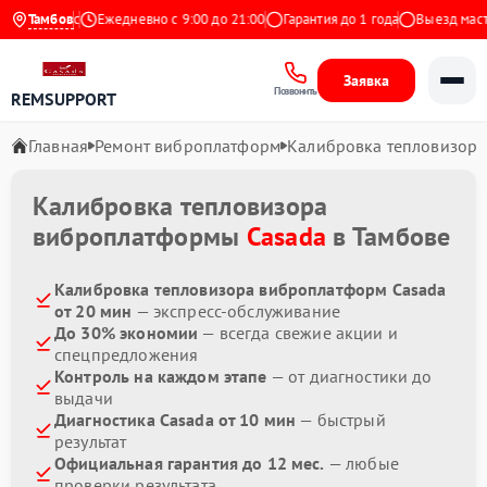
 на Яндекс
Тамбов
Ежедневно с 9:00 до 21:00
Гарантия до 1 года
Выезд мастер
Заявка
Позвонить
REMSUPPORT
Главная
Ремонт виброплатформ
Калибровка тепловизора
Калибровка тепловизора
виброплатформы
Casada
в Тамбове
Калибровка тепловизора виброплатформ Casada
от 20 мин
— экспресс-обслуживание
До 30% экономии
— всегда свежие акции и
спецпредложения
Контроль на каждом этапе
— от диагностики до
выдачи
Диагностика Casada от 10 мин
— быстрый
результат
Официальная гарантия до 12 мес.
— любые
проверки результата