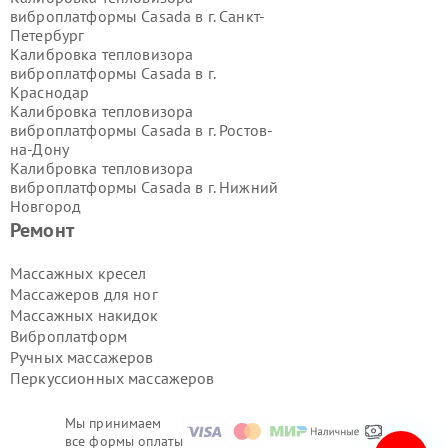
виброплатформы Casada в г.
Санкт-
Петербург
Калибровка тепловизора
виброплатформы Casada в г.
Краснодар
Калибровка тепловизора
виброплатформы Casada в г.
Ростов-
на-Дону
Калибровка тепловизора
виброплатформы Casada в г.
Нижний
Новгород
Калибровка тепловизора
Ремонт
виброплатформы Casada в г.
Новосибирск
Массажных кресел
Калибровка тепловизора
Массажеров для ног
виброплатформы Casada в г.
Массажных накидок
Екатеринбург
Виброплатформ
Калибровка тепловизора
Ручных массажеров
виброплатформы Casada в г.
Казань
Калибровка тепловизора
Перкуссионных массажеров
виброплатформы Casada в г.
Воронеж
Мы принимаем
Калибровка тепловизора
все формы оплаты