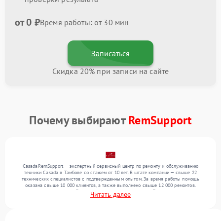
от 0 ₽
Время работы: от 30 мин
Записаться
Скидка 20% при записи на сайте
Почему выбирают
RemSupport
CasadaRemSupport — экспертный сервисный центр по ремонту и обслуживанию
техники Casada в Тамбове со стажем от 10 лет. В штате компании — свыше 22
технических специалистов с подтвержденным опытом. За время работы помощь
оказана свыше 10 000 клиентов, а также выполнено свыше 12 000 ремонтов.
Ежемесячно в сервисный центр поступает более 300 устройств, включая , , . Мы
Читать далее
выполняем ремонт различного уровня сложности и обеспечиваем надежный
результат благодаря отлаженным процессам ремонта.